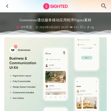
Greenstone通信服务移动应用程序Figma素材
APP界面
2023年4月28日 20:57
911
0
sig
3C电子产品电商app ui设计 .sketch素材
2021-01-19
Pulse Illustration Kit 插画素材集 .fig .sketch .ai素材
2021-03-
18
Base 设计系统 by Uber .fig素材
2022-03-16
Dietpin美食外卖app ui设计 .fig .xd .sketch素材
2022-09-17
冬季3D图标设计素材.blend .fbx .obj源文件
2024-11-16