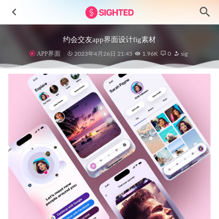
约会交友app界面设计fig素材
APP界面
2023年4月26日 21:45
1.96K
0
sig
NFT market dashboard设计 .fig素材
2021-12-26
Romahku房地产应用程序UI套件
2023-07-08
iPhone 14 pro 外卖app 灵动岛UI设计 .fig素材
2022-10-07
VR家居电商app ui .sketch素材
2021-01-07
Scooter 滑板车租用app ui设计 .fig素材
2022-05-04