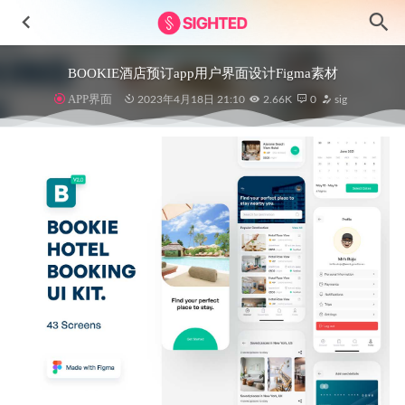
BOOKIE酒店预订app用户界面设计Figma素材
APP界面
2023年4月18日 21:10
2.66K
0
sig
成套金融支付app ui设计 .fig .xd .sketch素材
2022-04-04
区块链数据安全2.5d风格插画 .ai素材
2021-12-22
家具电商app ui设计 .fig素材
2021-08-08
FEEDLY短视频app ui设计 .fig素材
2021-12-30
金融投资移动应用程序UI套件
2023-08-12